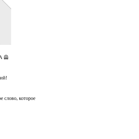
 🦺
тий!
е слово, которое