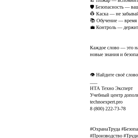
🧯 Пожар — вспомните
🛡 Безопасность — ва
👷 Каска — не забыва
📚 Обучение — время 
💼 Контроль — держит
Каждое слово — это н
новые знания и безопа
👁 Найдите своё слов
___
НТА Техно Эксперт
Учебный центр дополн
technoexpert.pro
8 (800) 222-73-78
#ОхранаТруда #Безоп
#Производство #Труд