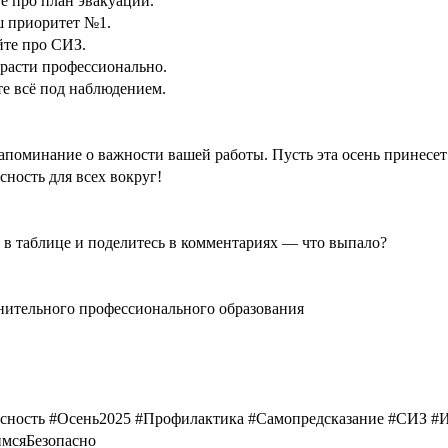
 про план эвакуации.
ш приоритет №1.
йте про СИЗ.
расти профессионально.
е всё под наблюдением.
апоминание о важности вашей работы. Пусть эта осень принесет
сность для всех вокруг!
о в таблице и поделитесь в комментариях — что выпало?
ительного профессионального образования
асность #Осень2025 #Профилактика #Самопредсказание #СИЗ #
имсяБезопасно