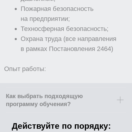
Как выбрать подходящую
Отзывы
программу обучения?
Можно ли пройти обучение
Действуйте по порядку:
дистанционно или без отрыва от