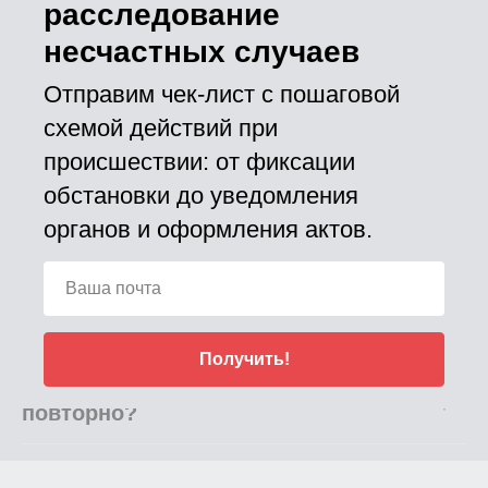
расследование
работы?
несчастных случаев
Какие документы выдаются после
Отправим чек-лист с пошаговой
обучения?
схемой действий при
происшествии: от фиксации
Сколько стоит обучение и от чего
обстановки до уведомления
зависит цена?
органов и оформления актов.
Можно ли организовать
корпоративное обучение
сотрудников?
Получить!
Нужно ли проходить обучение
повторно?