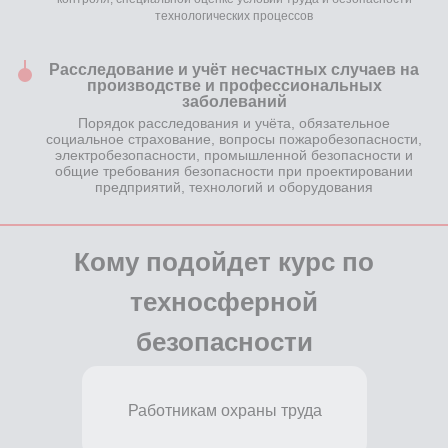
технологических процессов
Белькевич Сергей
Преподаватель
Расследование и учёт несчастных случаев на
Преподаватель-практик
производстве и профессиональных
по направлениям :
заболеваний
Порядок расследования и учёта, обязательное
Автомобильное хозяйство;
социальное страхование, вопросы пожаробезопасности,
электробезопасности, промышленной безопасности и
Транспортная безопасность;
общие требования безопасности при проектировании
Проектирование, сооружение
предприятий, технологий и оборудования
и эксплуатация
газонефтепроводов
Кому подойдет курс по
и газонефтехранилищ;
Промышленная безопасность;
техносферной
Газовое хозяйство;
Подъемные сооружения;
безопасности
Сосуды, работающие под
давлением;
Пожарная безопасность
Работникам охраны труда
на предприятии;