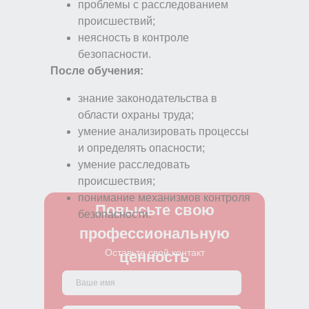
проблемы с расследованием
происшествий;
неясность в контроле
безопасности.
После обучения:
знание законодательства в
области охраны труда;
умение анализировать процессы
и определять опасности;
умение расследовать
происшествия;
понимание механизмов контроля
Повысьте свою
безопасности.
профессиональную
Оставьте свой контакт
ценность