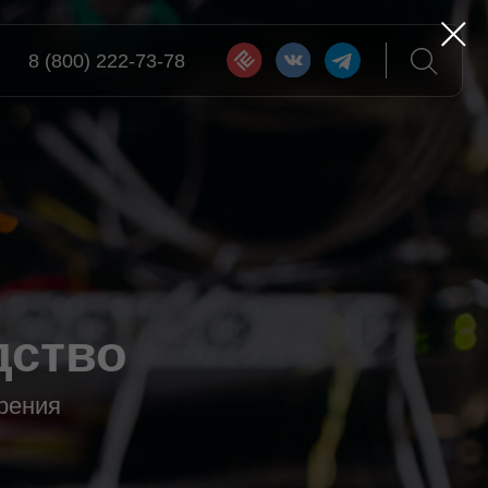
22-73-78
о