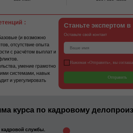
тенций :
Станьте экспертом в
Оставьте свой контакт
базовые (и возможно
ов, отсутствие опыта
ости с расчётом выплат и
фликтов.
Нажимая «Отправить», вы соглаша
ельства, умение грамотно
гими системами, навык
Отправить
удит и урегулировать
ма курса по кадровому делопрои
 кадровой службы.