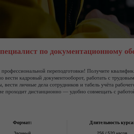
специалист по документационному об
се профессиональной переподготовки! Получите квалиф
но вести кадровый документооборот, работать с трудов
, вести личные дела сотрудников и табель учёта рабоче
ие проходит дистанционно — удобно совмещать с работо
Формат:
Длительность курса
Заочный
256 / 520 часов