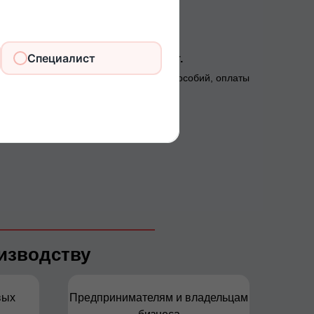
Специалист
аботной платы и других выплат.
та зарплаты, премий, компенсаций, пособий, оплаты
отпусков и больничных.
изводству
вых
Предпринимателям и владельцам