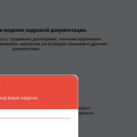
 ведение кадровой документации.
ты с трудовыми договорами, личными карточками
исанием, журналом регистрации приказов и другими
документами.
у
под ваши задачи.
электронными системами учёта.
с программами для автоматизации кадрового
например, 1С) и электронными базами данных.